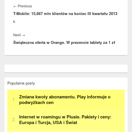
wpisu
Previous
←
Previous
T-Mobile: 15,667 mln klientów na koniec III kwartału 2013
post:
r.
Next
Next
→
Świąteczna oferta w Orange. W prezencie tablety za 1 zł
post:
Primary
Sidebar
Widget
Area
Popularne posty