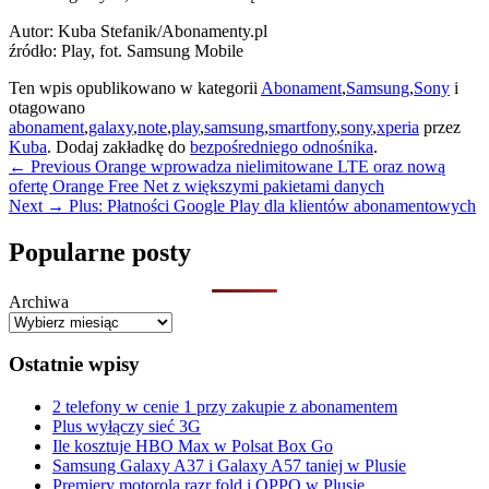
Autor: Kuba Stefanik/Abonamenty.pl
źródło: Play, fot. Samsung Mobile
Ten wpis opublikowano w kategorii
Abonament
,
Samsung
,
Sony
i
otagowano
abonament
,
galaxy
,
note
,
play
,
samsung
,
smartfony
,
sony
,
xperia
przez
Kuba
. Dodaj zakładkę do
bezpośredniego odnośnika
.
Nawigacja
Previous
←
Previous
Orange wprowadza nielimitowane LTE oraz nową
post:
ofertę Orange Free Net z większymi pakietami danych
wpisu
Next
Next
→
Plus: Płatności Google Play dla klientów abonamentowych
post:
Primary
Popularne posty
Sidebar
Archiwa
Widget
Area
Ostatnie wpisy
2 telefony w cenie 1 przy zakupie z abonamentem
Plus wyłączy sieć 3G
Ile kosztuje HBO Max w Polsat Box Go
Samsung Galaxy A37 i Galaxy A57 taniej w Plusie
Premiery motorola razr fold i OPPO w Plusie