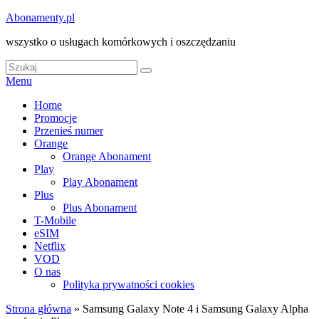
Skip
Abonamenty.pl
to
wszystko o usługach komórkowych i oszczędzaniu
content
Search
Search
for:
Menu
Główne
Home
Promocje
menu
Przenieś numer
Orange
Orange Abonament
Play
Play Abonament
Plus
Plus Abonament
T-Mobile
eSIM
Netflix
VOD
O nas
Polityka prywatności cookies
Strona główna
»
Samsung Galaxy Note 4 i Samsung Galaxy Alpha