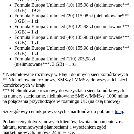
Formuła Europa Unlimited (10) 105,98 zł (nielimitowane***,
3 GB) – 19 zł
Formuła Europa Unlimited (20) 115,98 zł (nielimitowane***,
3 GB) – 1 zł
Formuła Europa Unlimited (30) 125,98 zł (nielimitowane***,
3 GB) – 1 zł
Formuła Europa Unlimited (40) 135,98 zł (nielimitowane***,
3 GB) – 1 zł
Formuła Europa Unlimited (60) 155,98 zł (nielimitowane***,
3 GB) – 1 zł
Formuła Europa Unlimited (110) 205,98 zł
(nielimitowane***, 3 GB) – 1 zł
* Nielimitowane rozmowy w Play i do innych sieci komórkowych
** Nielimitowane rozmowy, SMS-y i MMS-y do wszystkich sieci
komórkowych w kraju
*** Nielimitowane rozmowy do wszystkich sieci komórkowych i
na numery stacjonarne, nielimitowane SMS-y/MMS-y, 1000 minut
na połączenia przychodzące w roamingu UE (na całą umowę)
Szczegółowy cennik powyższych smartfonów do pobrania
tutaj
.
Podane ceny dotyczą nowych klientów, kwota abonamentu z e-
fakturą, terminowymi płatnościami i wyrażeniem zgód
marketingowych, umowa 24 miesiące.