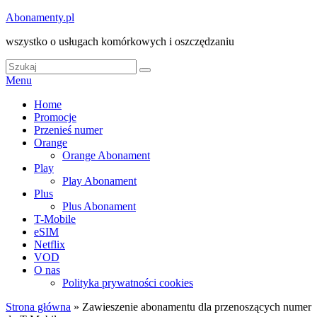
Skip
Abonamenty.pl
to
wszystko o usługach komórkowych i oszczędzaniu
content
Search
Search
for:
Menu
Główne
Home
Promocje
menu
Przenieś numer
Orange
Orange Abonament
Play
Play Abonament
Plus
Plus Abonament
T-Mobile
eSIM
Netflix
VOD
O nas
Polityka prywatności cookies
Strona główna
»
Zawieszenie abonamentu dla przenoszących numer