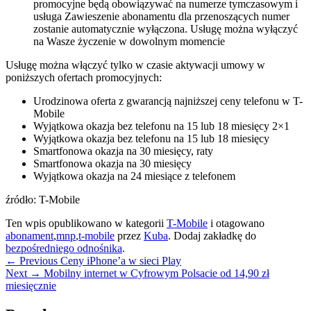
promocyjne będą obowiązywać na numerze tymczasowym i
usługa Zawieszenie abonamentu dla przenoszących numer
zostanie automatycznie wyłączona. Usługę można wyłączyć
na Wasze życzenie w dowolnym momencie
Usługę można włączyć tylko w czasie aktywacji umowy w
poniższych ofertach promocyjnych:
Urodzinowa oferta z gwarancją najniższej ceny telefonu w T-
Mobile
Wyjątkowa okazja bez telefonu na 15 lub 18 miesięcy 2×1
Wyjątkowa okazja bez telefonu na 15 lub 18 miesięcy
Smartfonowa okazja na 30 miesięcy, raty
Smartfonowa okazja na 30 miesięcy
Wyjątkowa okazja na 24 miesiące z telefonem
źródło: T-Mobile
Ten wpis opublikowano w kategorii
T-Mobile
i otagowano
abonament
,
mnp
,
t-mobile
przez
Kuba
. Dodaj zakładkę do
bezpośredniego odnośnika
.
Nawigacja
Previous
←
Previous
Ceny iPhone’a w sieci Play
Next
post:
Next
→
Mobilny internet w Cyfrowym Polsacie od 14,90 zł
wpisu
post:
miesięcznie