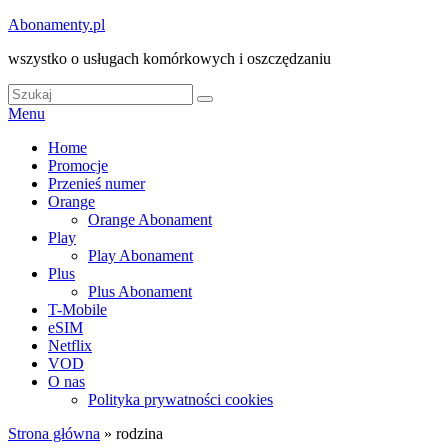
Skip
Abonamenty.pl
to
wszystko o usługach komórkowych i oszczędzaniu
content
Search
Search
for:
Menu
Główne
Home
Promocje
menu
Przenieś numer
Orange
Orange Abonament
Play
Play Abonament
Plus
Plus Abonament
T-Mobile
eSIM
Netflix
VOD
O nas
Polityka prywatności cookies
Strona główna
»
rodzina