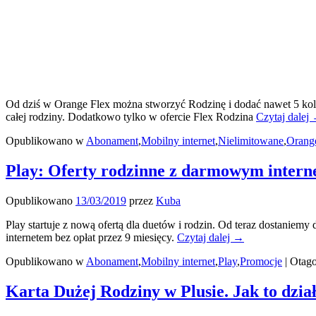
Od dziś w Orange Flex można stworzyć Rodzinę i dodać nawet 5 kol
F
całej rodziny. Dodatkowo tylko w ofercie Flex Rodzina
Czytaj dalej
Opublikowano w
Abonament
,
Mobilny internet
,
Nielimitowane
,
Orang
c
w
Play: Oferty rodzinne z darmowym interne
Opublikowano
13/03/2019
przez
Kuba
F
i
Play startuje z nową ofertą dla duetów i rodzin. Od teraz dostaniem
Play:
internetem bez opłat przez 9 miesięcy.
Czytaj dalej
→
z
Oferty
Opublikowano w
Abonament
,
Mobilny internet
,
Play
,
Promocje
|
Otag
rodzinne
z
z
darmowym
Karta Dużej Rodziny w Plusie. Jak to dzia
internetem
przez