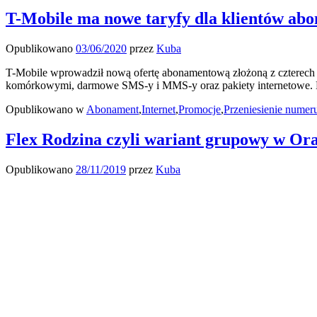
ofertę
abonamentow
T-Mobile ma nowe taryfy dla klientów a
Dodatkowe
karty
Opublikowano
03/06/2020
przez
Kuba
SIM
z
T-Mobile wprowadził nową ofertę abonamentową złożoną z czterech
dowolną
komórkowymi, darmowe SMS-y i MMS-y oraz pakiety internetowe. N
taryfą
za
Opublikowano w
Abonament
,
Internet
,
Promocje
,
Przeniesienie numer
35
zł
Flex Rodzina czyli wariant grupowy w Ora
Opublikowano
28/11/2019
przez
Kuba