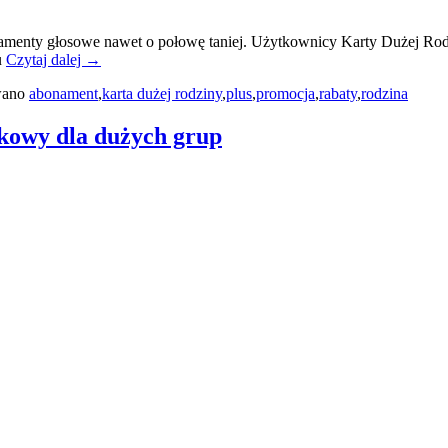
enty głosowe nawet o połowę taniej. Użytkownicy Karty Dużej Rodzin
Karta
u
Czytaj dalej
→
Dużej
wano
abonament
,
karta dużej rodziny
,
plus
,
promocja
,
rabaty
,
rodzina
Rodziny
w
Plusie.
kowy dla dużych grup
Jak
to
działa?