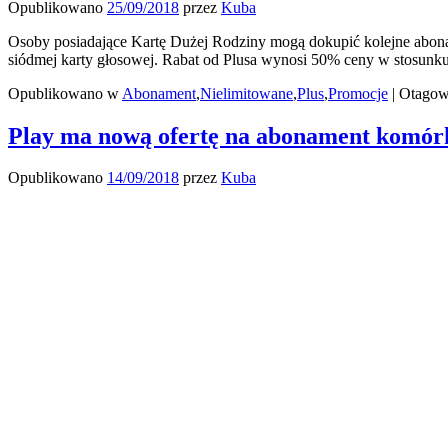
Opublikowano
25/09/2018
przez
Kuba
9
miesięcy
Osoby posiadające Kartę Dużej Rodziny mogą dokupić kolejne abonam
siódmej karty głosowej. Rabat od Plusa wynosi 50% ceny w stosunk
Opublikowano w
Abonament
,
Nielimitowane
,
Plus
,
Promocje
|
Otago
Play ma nową ofertę na abonament komór
Opublikowano
14/09/2018
przez
Kuba