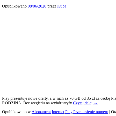
L
Opublikowano
08/06/2020
przez
Kuba
M
Play prezentuje nowe oferty, a w nich aż 70 GB od 35 zł za osobę 
Play
RODZINA. Bez względu na wybór taryfy
Czytaj dalej
→
ma
Opublikowano w
Abonament
,
Internet
,
Play
,
Przeniesienie numeru
|
Ot
nową