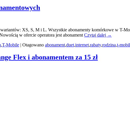
ą.
bonamentowych
 wariantów: XS, S, M i L. Wszystkie abonamenty komórkowe w T-Mobi
T-
owością w ofercie operatora jest abonament
Czytaj dalej
→
Mobile
u
,
T-Mobile
|
Otagowano
abonament
,
duet
,
internet
,
rabaty
,
rodzina
,
t-mobi
ma
nowe
taryfy
nge Flex i abonamentem za 15 zł
dla
klientów
abonamento