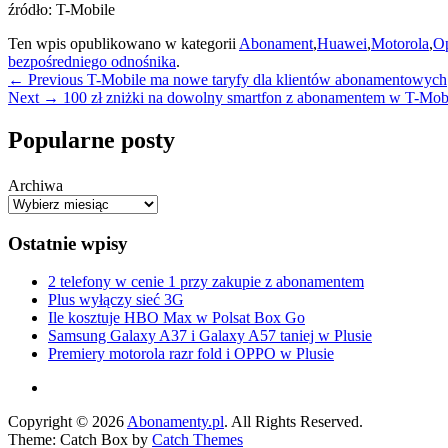
źródło: T-Mobile
Ten wpis opublikowano w kategorii
Abonament
,
Huawei
,
Motorola
,
O
bezpośredniego odnośnika
.
Nawigacja
Previous
←
Previous
T-Mobile ma nowe taryfy dla klientów abonamentowych
Next
post:
Next
→
100 zł zniżki na dowolny smartfon z abonamentem w T-Mob
wpisu
post:
Primary
Popularne posty
Sidebar
Archiwa
Widget
Area
Ostatnie wpisy
2 telefony w cenie 1 przy zakupie z abonamentem
Plus wyłączy sieć 3G
Ile kosztuje HBO Max w Polsat Box Go
Samsung Galaxy A37 i Galaxy A57 taniej w Plusie
Premiery motorola razr fold i OPPO w Plusie
Facebook
Copyright © 2026
Abonamenty.pl
. All Rights Reserved.
Theme: Catch Box by
Catch Themes