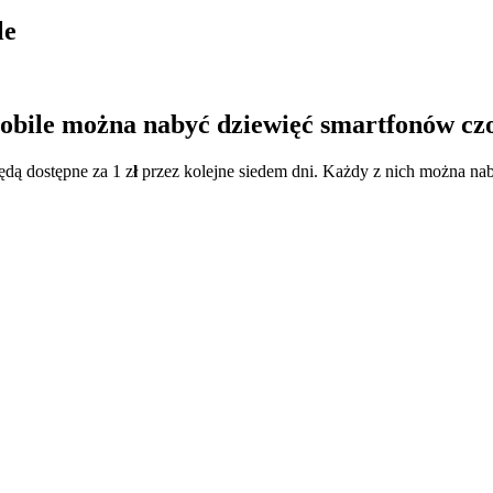
le
obile można nabyć dziewięć smartfonów czo
ędą dostępne za 1 z
ł
przez kolejne siedem dni. Każdy z nich można n