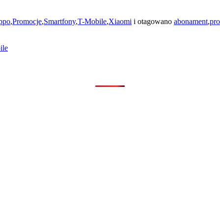
ppo
,
Promocje
,
Smartfony
,
T-Mobile
,
Xiaomi
i otagowano
abonament
,
pr
ile