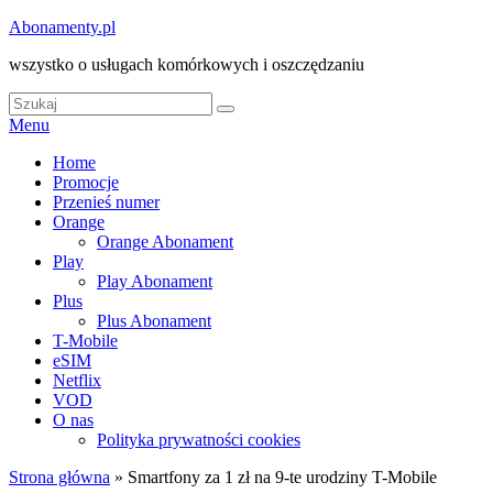
Skip
Abonamenty.pl
to
wszystko o usługach komórkowych i oszczędzaniu
content
Search
Search
for:
Menu
Główne
Home
Promocje
menu
Przenieś numer
Orange
Orange Abonament
Play
Play Abonament
Plus
Plus Abonament
T-Mobile
eSIM
Netflix
VOD
O nas
Polityka prywatności cookies
Strona główna
»
Smartfony za 1 zł na 9-te urodziny T-Mobile