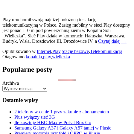
Play uruchomił swoją najniżej położoną instalację
telekomunikacyjną w Polsce. Zasięg mobilny w sieci Play dostępny
jest ponad 110 m pod powierzchnią ziemi w Kopalni Soli
„Wieliczka”. Sieć Play działa w komorach: Hałuszka, Warszawa,
W
Budryk, Wisła, Drozdowice III, Drozdowice IV, a
Czytaj dalej
→
Kopal
Opublikowano w
Internet
,
Play
,
Stacje bazowe
,
Telekomunikacja
|
Soli
Otagowano
kopalnia
,
play
,
wieliczka
„Wieli
zadzw
Primary
z
Popularne posty
telefo
Sidebar
w
Archiwa
Widget
sieci
Play
Area
Ostatnie wpisy
2 telefony w cenie 1 przy zakupie z abonamentem
Plus wyłączy sieć 3G
Ile kosztuje HBO Max w Polsat Box Go
Samsung Galaxy A37 i Galaxy A57 taniej w Plusie
Premiery motorola razr fold i OPPO w Plusie