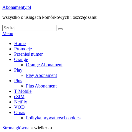
Skip
Abonamenty.pl
to
wszystko o usługach komórkowych i oszczędzaniu
content
Search
Search
for:
Menu
Główne
Home
Promocje
menu
Przenieś numer
Orange
Orange Abonament
Play
Play Abonament
Plus
Plus Abonament
T-Mobile
eSIM
Netflix
VOD
O nas
Polityka prywatności cookies
Strona główna
»
wieliczka