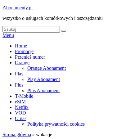
Skip
Abonamenty.pl
to
wszystko o usługach komórkowych i oszczędzaniu
content
Search
Search
for:
Menu
Główne
Home
Promocje
menu
Przenieś numer
Orange
Orange Abonament
Play
Play Abonament
Plus
Plus Abonament
T-Mobile
eSIM
Netflix
VOD
O nas
Polityka prywatności cookies
Strona główna
»
wakacje