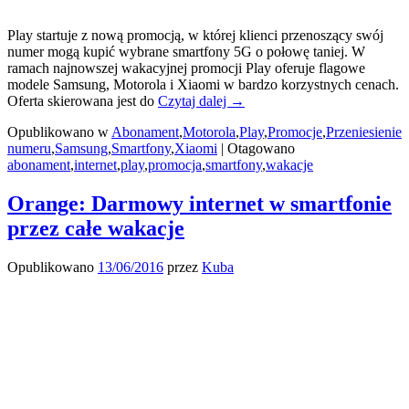
Play startuje z nową promocją, w której klienci przenoszący swój
numer mogą kupić wybrane smartfony 5G o połowę taniej. W
ramach najnowszej wakacyjnej promocji Play oferuje flagowe
modele Samsung, Motorola i Xiaomi w bardzo korzystnych cenach.
Smartfony
Oferta skierowana jest do
Czytaj dalej
→
za
Opublikowano w
Abonament
,
Motorola
,
Play
,
Promocje
,
Przeniesienie
połowę
numeru
,
Samsung
,
Smartfony
,
Xiaomi
|
Otagowano
ceny
abonament
,
internet
,
play
,
promocja
,
smartfony
,
wakacje
w
Play
Orange: Darmowy internet w smartfonie
przez całe wakacje
Opublikowano
13/06/2016
przez
Kuba