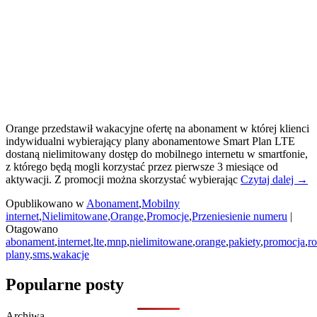
Orange przedstawił wakacyjne ofertę na abonament w której klienci
indywidualni wybierający plany abonamentowe Smart Plan LTE
dostaną nielimitowany dostęp do mobilnego internetu w smartfonie,
z którego będą mogli korzystać przez pierwsze 3 miesiące od
Oran
aktywacji. Z promocji można skorzystać wybierając
Czytaj dalej
→
Dar
Opublikowano w
Abonament
,
Mobilny
inter
internet
,
Nielimitowane
,
Orange
,
Promocje
,
Przeniesienie numeru
|
w
Otagowano
smar
abonament
,
internet
,
lte
,
mnp
,
nielimitowane
,
orange
,
pakiety
,
promocja
,
r
prze
plany
,
sms
,
wakacje
całe
waka
Primary
Popularne posty
Sidebar
Archiwa