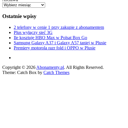
Widget
Area
Ostatnie wpisy
2 telefony w cenie 1 przy zakupie z abonamentem
Plus wyłączy sieć 3G
Ile kosztuje HBO Max w Polsat Box Go
Samsung Galaxy A37 i Galaxy A57 taniej w Plusie
Premiery motorola razr fold i OPPO w Plusie
Facebook
Copyright © 2026
Abonamenty.pl
. All Rights Reserved.
Theme: Catch Box by
Catch Themes
Scroll
Up