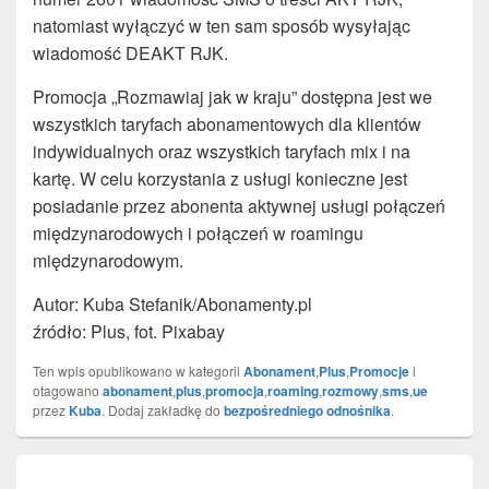
natomiast wyłączyć w ten sam sposób wysyłając
wiadomość DEAKT RJK.
Promocja „Rozmawiaj jak w kraju” dostępna jest we
wszystkich taryfach abonamentowych dla klientów
indywidualnych oraz wszystkich taryfach mix i na
kartę. W celu korzystania z usługi konieczne jest
posiadanie przez abonenta aktywnej usługi połączeń
międzynarodowych i połączeń w roamingu
międzynarodowym.
Autor: Kuba Stefanik/Abonamenty.pl
źródło: Plus, fot. Pixabay
Ten wpis opublikowano w kategorii
Abonament
,
Plus
,
Promocje
i
otagowano
abonament
,
plus
,
promocja
,
roaming
,
rozmowy
,
sms
,
ue
przez
Kuba
. Dodaj zakładkę do
bezpośredniego odnośnika
.
Nawigacja