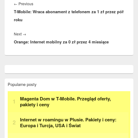
wpisu
Previous
←
Previous
T-Mobile: Wraca abonament z telefonem za 1 zł przez pół
post:
roku
Next
Next
→
Orange: Internet mobilny za 0 zł przez 4 miesiące
post:
Primary
Sidebar
Widget
Area
Popularne posty