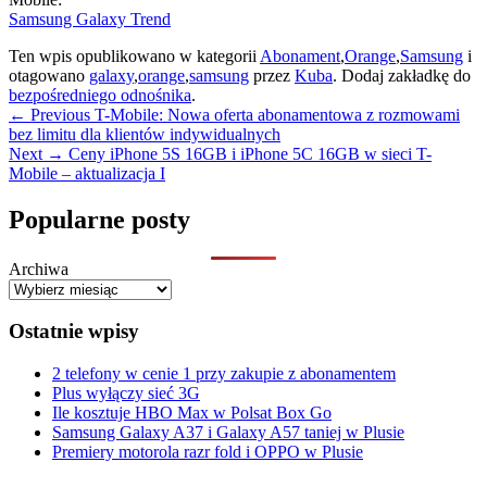
Samsung Galaxy Trend
Ten wpis opublikowano w kategorii
Abonament
,
Orange
,
Samsung
i
otagowano
galaxy
,
orange
,
samsung
przez
Kuba
. Dodaj zakładkę do
bezpośredniego odnośnika
.
Nawigacja
Previous
←
Previous
T-Mobile: Nowa oferta abonamentowa z rozmowami
post:
bez limitu dla klientów indywidualnych
wpisu
Next
Next
→
Ceny iPhone 5S 16GB i iPhone 5C 16GB w sieci T-
post:
Mobile – aktualizacja I
Primary
Popularne posty
Sidebar
Archiwa
Widget
Area
Ostatnie wpisy
2 telefony w cenie 1 przy zakupie z abonamentem
Plus wyłączy sieć 3G
Ile kosztuje HBO Max w Polsat Box Go
Samsung Galaxy A37 i Galaxy A57 taniej w Plusie
Premiery motorola razr fold i OPPO w Plusie