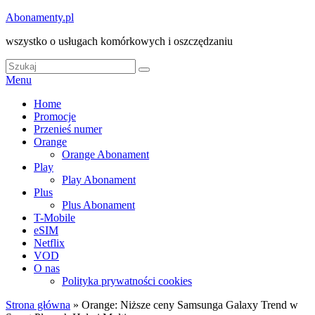
Skip
Abonamenty.pl
to
wszystko o usługach komórkowych i oszczędzaniu
content
Search
Search
for:
Menu
Główne
Home
Promocje
menu
Przenieś numer
Orange
Orange Abonament
Play
Play Abonament
Plus
Plus Abonament
T-Mobile
eSIM
Netflix
VOD
O nas
Polityka prywatności cookies
Strona główna
»
Orange: Niższe ceny Samsunga Galaxy Trend w