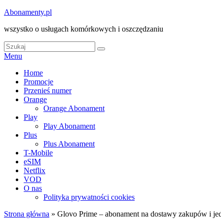
Skip
Abonamenty.pl
to
wszystko o usługach komórkowych i oszczędzaniu
content
Search
Search
for:
Menu
Główne
Home
Promocje
menu
Przenieś numer
Orange
Orange Abonament
Play
Play Abonament
Plus
Plus Abonament
T-Mobile
eSIM
Netflix
VOD
O nas
Polityka prywatności cookies
Strona główna
»
Glovo Prime – abonament na dostawy zakupów i je