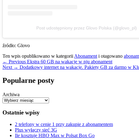
Post udostępniony przez Glovo Polska (@glovo_pl)
źródło: Glovo
Ten wpis opublikowano w kategorii
Abonament
i otagowano
abonam
Nawigacja
Previous
←
Previous
Ekstra 60 GB na wakacje w nju abonament
Next
post:
Next
→
Dodatkowy internet na wakacje. Pakiety GB za darmo w Kl
wpisu
post:
Primary
Popularne posty
Sidebar
Archiwa
Widget
Area
Ostatnie wpisy
2 telefony w cenie 1 przy zakupie z abonamentem
Plus wyłączy sieć 3G
Ile kosztuje HBO Max w Polsat Box Go